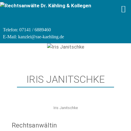
Telefon: 07141 / 6889460
E-Mail: kanzlei@rae-kaehling.de
IRIS JANITSCHKE
Iris Janitschke
Rechtsanwältin